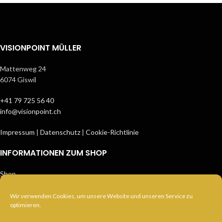
VISIONPOINT MÜLLER
Mattenweg 24
6074 Giswil
+41 79 725 56 40
info@visionpoint.ch
Impressum
|
Datenschutz
|
Cookie-Richtlinie
INFORMATIONEN ZUM SHOP
Shop
Über mich
Kontakt
Wir verwenden Cookies, um unsere Website und unseren Service zu
optimieren.
Newsletter abonnieren
Zahlung