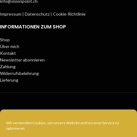
info@visionpoint.ch
Impressum
|
Datenschutz
|
Cookie-Richtlinie
INFORMATIONEN ZUM SHOP
Shop
Über mich
Kontakt
Newsletter abonnieren
Zahlung
Widerrufsbelehrung
Lieferung
Zahlungsarten
Wir verwenden Cookies, um unsere Website und unseren Service zu
optimieren.