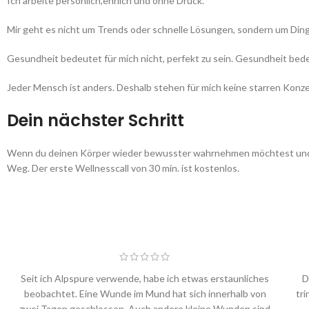
Ich arbeite persönlich,ehrlich und ohne Druck.
Mir geht es nicht um Trends oder schnelle Lösungen, sondern um Dinge,
Gesundheit bedeutet für mich nicht, perfekt zu sein. Gesundheit b
Jeder Mensch ist anders. Deshalb stehen für mich keine starren Konze
Dein nächster Schritt
Wenn du deinen Körper wieder bewusster wahrnehmen möchtest und e
Weg. Der erste Wellnesscall von 30 min. ist kostenlos.
Seit ich Alpspure verwende, habe ich etwas erstaunliches
D
beobachtet. Eine Wunde im Mund hat sich innerhalb von
tr
zwei Tagen geschlossen. Auch andere kleine Wunden sind