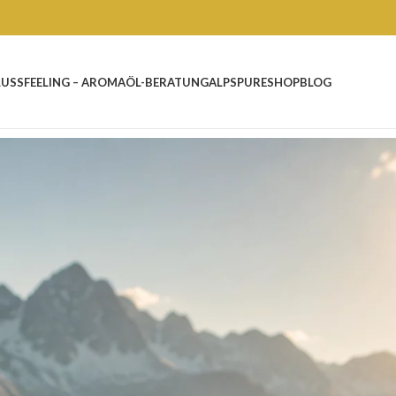
LUSS
FEELING – AROMAÖL-BERATUNG
ALPSPURE
SHOP
BLOG