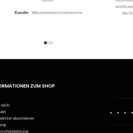
wohltuend
Kundin
Wasserbewusstseinwoche
die V
ORMATIONEN ZUM SHOP
p
 mich
akt
letter abonnieren
ung
rrufsbelehrung