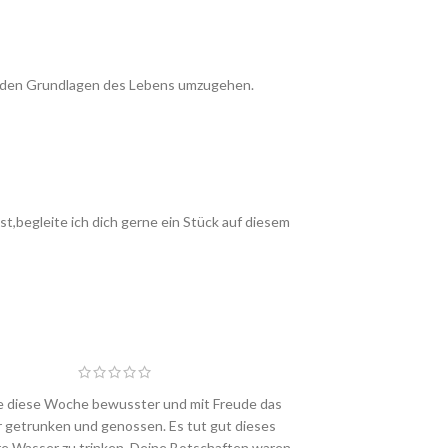
it den Grundlagen des Lebens umzugehen.
egleite ich dich gerne ein Stück auf diesem
e diese Woche bewusster und mit Freude das
Ich bin vorletz
 getrunken und genossen. Es tut gut dieses
offen. Hab gleich
e Wasser zu trinken. Deine Botschaften waren
und immer wieder