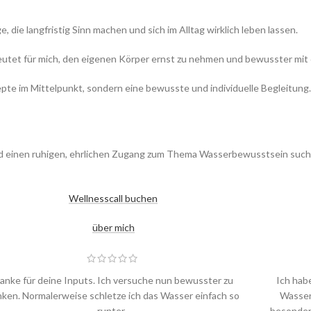
 die langfristig Sinn machen und sich im Alltag wirklich leben lassen.
edeutet für mich, den eigenen Körper ernst zu nehmen und bewusster m
pte im Mittelpunkt, sondern eine bewusste und individuelle Begleitung.
inen ruhigen, ehrlichen Zugang zum Thema Wasserbewusstsein suchst,b
Wellnesscall buchen
über mich
anke für deine Inputs. Ich versuche nun bewusster zu
Ich hab
inken. Normalerweise schletze ich das Wasser einfach so
Wasser
runter.
besonder