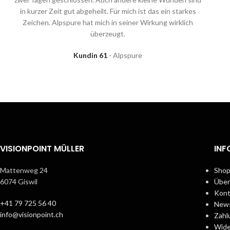
in kurzer Zeit gut abgeheilt. Für mich ist das ein starkes
Zeichen. Alpspure hat mich in seiner Wirkung wirklich
überzeugt.
Kundin 61
Alpspure
VISIONPOINT MÜLLER
INF
Mattenweg 24
Sho
6074 Giswil
Über
Kont
+41 79 725 56 40
News
info@visionpoint.ch
Zahl
Wide